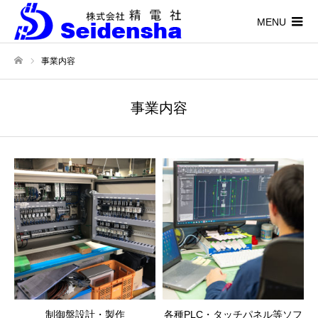
MENU
事業内容
ホーム
事業内容
制御盤設計・製作
各種PLC・タッチパネル等ソフ