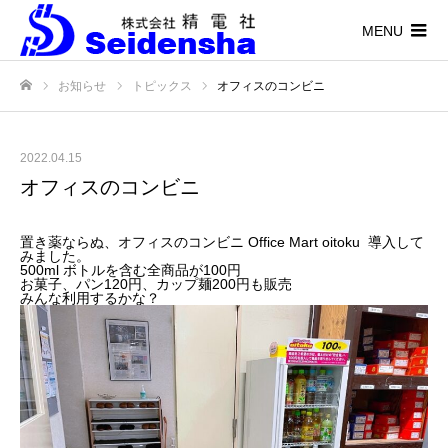
MENU
お知らせ
トピックス
オフィスのコンビニ
ホーム
2022.04.15
オフィスのコンビニ
置き薬ならぬ、オフィスのコンビニ Office Mart oitoku 導入して
みました。
500ml ボトルを含む全商品が100円
お菓子、パン120円、カップ麺200円も販売
みんな利用するかな？